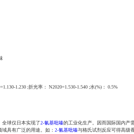
味
.130-1.230 ;折光率： N2020=1.530-1.540 ;水(%)： 0.5%
，全球仅日本实现了
2-氰基吡嗪
的工业化生产。因而国际国内产
领域具有广泛的用途。如：
2-氰基吡嗪
与格氏试剂反应可得高级