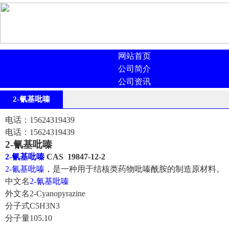
网站首页
公司简介
公司资讯
2-氰基吡嗪
电话：15624319439
电话：15624319439
2-氰基吡嗪
2-氰基吡嗪
CAS 19847-12-2
2-氰基吡嗪
，是一种用于结核类药物吡嗪酰胺的制造原材料。
中文名
2-氰基吡嗪
外文名
2-Cyanopyrazine
分子式
C5H3N3
分子量
105.10