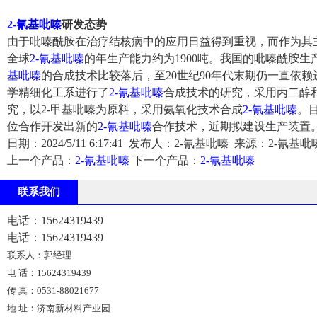
2-氰基吡嗪
研发态势
由于吡嗪酰胺在治疗结核病中的应用日益得到重视，而作为其
全球
2-氰基吡嗪
的年生产能力约为1900吨。我国的吡嗪酰胺生
基吡嗪
的合成技术比较落后，至20世纪90年代末期仍一直依
学精细化工系进行了
2-氰基吡嗪
合成技术的研究，采用丙二醇
究，以2-甲基吡嗪为原料，采用氨氧化技术合成
2-氰基吡嗪
。
位合作开发出新的
2-氰基吡嗪
合作技术，近期拟建设生产装置
日期：2024/5/11 6:17:41 发布人：2-氰基吡嗪 来源：2-氰基吡
上一个产品：
2-氰基吡嗪
下一个产品：
2-氰基吡嗪
联系我们
电话：15624319439
电话：15624319439
联系人：郭经理
电 话：15624319439
传 真：0531-88021677
地 址：济南新材料产业园