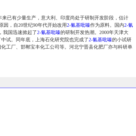
年来已有少量生产，意大利、印度尚处于研制开发阶段，估计
原因，自20世纪90年代开始改用
2-氰基吡嗪
作为原料。国内
2-氰
，我国迅速掀起了
2-氰基吡嗪
的研制开发热潮。2000年天津大
了中试。同年底，上海石化研究院也完成了
2-氰基吡嗪
的小试研
细化工厂、邯郸宝丰化工公司等。河北宁晋县化肥厂亦与科研单