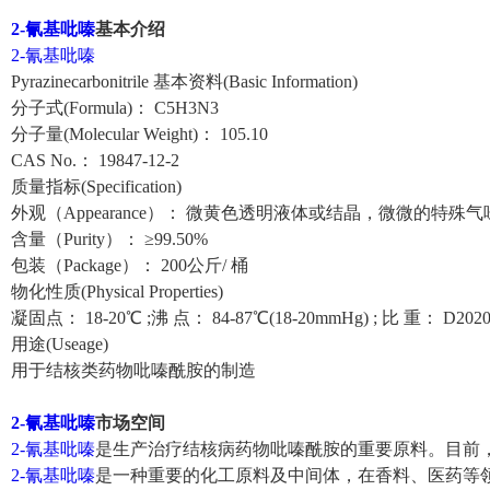
2-氰基吡嗪
基本介绍
2-氰基吡嗪
Pyrazinecarbonitrile 基本资料(Basic Information)
分子式(Formula)： C5H3N3
分子量(Molecular Weight)： 105.10
CAS No.： 19847-12-2
质量指标(Specification)
外观（Appearance）： 微黄色透明液体或结晶，微微的特殊气
含量（Purity）： ≥99.50%
包装（Package）： 200公斤/ 桶
物化性质(Physical Properties)
凝固点： 18-20℃ ;沸 点： 84-87℃(18-20mmHg) ; 比 重： D2020=1
用途(Useage)
用于结核类药物吡嗪酰胺的制造
2-氰基吡嗪
市场空间
2-氰基吡嗪
是生产治疗结核病药物吡嗪酰胺的重要原料。目前
2-氰基吡嗪
是一种重要的化工原料及中间体，在香料、医药等